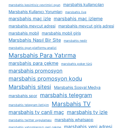
marsbahis kullanıcıları
marsbahis kesintisiz çevrimiçi oyun
Marsbahis Kullanıcı Yorumları
marsbahis live
marsbahis maç izle
marsbahis maç izleme
marsbahis mevcut adresi
marsbahis mevcut giriş adresi
marsbahis mobil
marsbahis mobil giriş
Marsbahis Nasıl Bir Site
marsbahis nedir
marsbahis oyun platformu analizi
Marsbahis Para Yatırma
marsbahis para çekme
marsbahis poker türü
marsbahis promosyon
marsbahis promosyon kodu
Marsbahis sitesi
Marsbahis Sosyal Medya
marsbahis telegram
marsbahis spor
Marsbahis TV
marsbahis telegram iletişim
marsbahis tv canli maç
marsbahis tv izle
marsbahis whatsapp
marsbahis twitter uygulaması
marsbahis yeni adresi
marsbahis yatırımlarınızı geri çekme