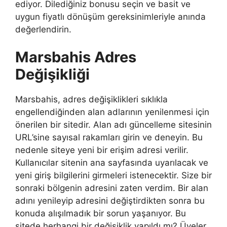
ediyor. Dilediğiniz bonusu seçin ve basit ve
uygun fiyatlı dönüşüm gereksinimleriyle anında
değerlendirin.
Marsbahis Adres
Değişikliği
Marsbahis, adres değişiklikleri sıklıkla
engellendiğinden alan adlarının yenilenmesi için
önerilen bir sitedir. Alan adı güncelleme sitesinin
URL’sine sayısal rakamları girin ve deneyin. Bu
nedenle siteye yeni bir erişim adresi verilir.
Kullanıcılar sitenin ana sayfasında uyarılacak ve
yeni giriş bilgilerini girmeleri istenecektir. Size bir
sonraki bölgenin adresini zaten verdim. Bir alan
adını yenileyip adresini değiştirdikten sonra bu
konuda alışılmadık bir sorun yaşanıyor. Bu
sitede herhangi bir değişiklik yapıldı mı? Üyeler,