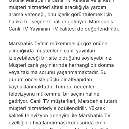
Üstelik Marsbahis Canlı TV Kalitesi ve şirketin
müşteri hizmetleri sitesi aracılığıyla yardım
arama yeteneği, onu içerik görüntülemek için
harika bir seçenek haline getiriyor. Marsbahis
Canlı TV Yayınının TV kalitesi de değerlendirildi.
Marsbahis TV’nin mükemmelliği göz önüne
alındığında müşterilerin canlı yayınları
izleyebileceği bir site olduğunu söyleyebiliriz.
Müşteri canlı yayınlarında herhangi bir donma
veya takılma sorunu yaşanmamaktadır. Bu
durum öncelikle güçlü bir altyapıdan
kaynaklanmaktadır. Tüm bu nedenler
televizyonu mükemmel bir seçim haline
getiriyor. Canlı TV müşterileri, Marsbahis tutarlı
müşteri hizmetleriyle ödüllendirilir. Yüksek
kaliteli televizyon deneyimi ile Marsbahis TV
özelliğinin fiyatlandırması konusunda emin