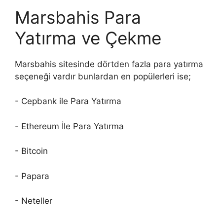
Marsbahis Para
Yatırma ve Çekme
Marsbahis sitesinde dörtden fazla para yatırma
seçeneği vardır bunlardan en popülerleri ise;
- Cepbank ile Para Yatırma
- Ethereum İle Para Yatırma
- Bitcoin
- Papara
- Neteller