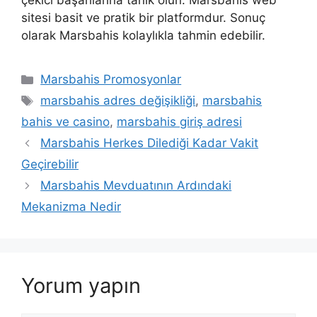
çekici başarılarına tanık olun. Marsbahis web
sitesi basit ve pratik bir platformdur. Sonuç
olarak Marsbahis kolaylıkla tahmin edebilir.
Kategoriler
Marsbahis Promosyonlar
Etiketler
marsbahis adres değişikliği
,
marsbahis
bahis ve casino
,
marsbahis giriş adresi
Marsbahis Herkes Dilediği Kadar Vakit
Geçirebilir
Marsbahis Mevduatının Ardındaki
Mekanizma Nedir
Yorum yapın