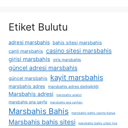
Etiket Bulutu
adresi marsbahis
bahis sitesi marsbahis
casino sitesi marsbahis
canli marsbahis
girisi marsbahis
giris marsbahis
güncel adresi marsbahis
kayit marsbahis
güncel marsbahis
marsbahis adres
marsbahis adres değişikliği
Marsbahis adresi
marsbahis analizi
marsbahis ana sayfa
marsbahis ana sayfası
Marsbahis Bahis
marsbahis bahis casino bonus
Marsbahis bahis sitesi
marsbahis bahis sitesi live