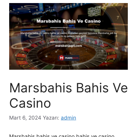
Marsbahis Bahis Ve
Casino
Mart 6, 2024
Yazarı:
admin
Marsbahis bahis ve casino bahis ve casino