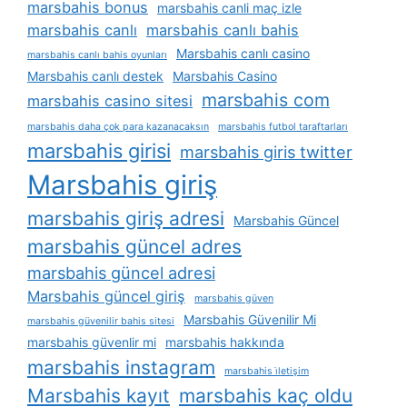
marsbahis bonus
marsbahis canli maç izle
marsbahis canlı
marsbahis canlı bahis
Marsbahis canlı casino
marsbahis canlı bahis oyunları
Marsbahis canlı destek
Marsbahis Casino
marsbahis com
marsbahis casino sitesi
marsbahis daha çok para kazanacaksın
marsbahis futbol taraftarları
marsbahis girisi
marsbahis giris twitter
Marsbahis giriş
marsbahis giriş adresi
Marsbahis Güncel
marsbahis güncel adres
marsbahis güncel adresi
Marsbahis güncel giriş
marsbahis güven
Marsbahis Güvenilir Mi
marsbahis güvenilir bahis sitesi
marsbahis güvenlir mi
marsbahis hakkında
marsbahis instagram
marsbahis i̇letişim
Marsbahis kayıt
marsbahis kaç oldu