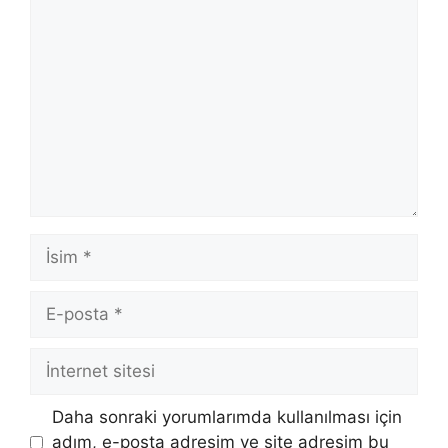
Yorum
İsim
E-
posta
İnternet
sitesi
Daha sonraki yorumlarımda kullanılması için
adım, e-posta adresim ve site adresim bu