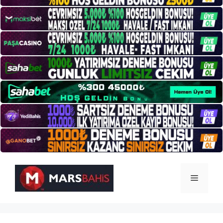
İçeriğe
atla
Menü