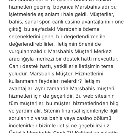
hizmetleri geçmişi boyunca Marsbahis adı bu
işletmelerle eş anlamlı hale geldi. Müşteriler,
bahis, sanal spor, canlı casino avantajlarının öne
çıktığı bu sayfadaki Marsbahis ödeme
seçeneklerini genel bir değerlendirme ile
değerlendirebilirler. İletişimin önemi de
vurgulanmalıdır. Marsbahis Müşteri Merkezi
aracılığıyla merkezi bir destek hattı mevcuttur.
Canlı destek hattı, yetkililerle iletişimin temel
yoludur. Marsbahis Müşteri Hizmetlerini
kullanmanın faydaları nelerdir? İletişim
avantajları aynı zamanda Marsbahis müşteri
hizmetleri için de geçerlidir. Bu web sitesinin
tüm müşterileri bu müşteri hizmetlerinden bilgi
ve yardım alır. Sitenin finansal işlemleriyle ilgili
sorularınız varsa bahis veya casino bölümü
incelenirken bizimle iletişime geçebilirsiniz.