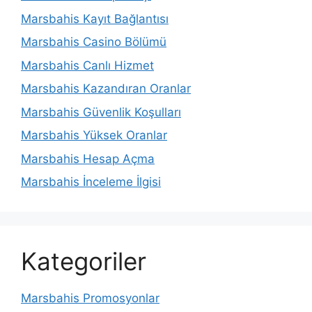
Marsbahis Kayıt Bağlantısı
Marsbahis Casino Bölümü
Marsbahis Canlı Hizmet
Marsbahis Kazandıran Oranlar
Marsbahis Güvenlik Koşulları
Marsbahis Yüksek Oranlar
Marsbahis Hesap Açma
Marsbahis İnceleme İlgisi
Kategoriler
Marsbahis Promosyonlar