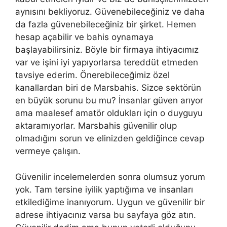
aynısını bekliyoruz. Güvenebileceğiniz ve daha
da fazla güvenebileceğiniz bir şirket. Hemen
hesap açabilir ve bahis oynamaya
başlayabilirsiniz. Böyle bir firmaya ihtiyacımız
var ve işini iyi yapıyorlarsa tereddüt etmeden
tavsiye ederim. Önerebileceğimiz özel
kanallardan biri de Marsbahis. Sizce sektörün
en büyük sorunu bu mu? İnsanlar güven arıyor
ama maalesef amatör oldukları için o duyguyu
aktaramıyorlar. Marsbahis güvenilir olup
olmadığını sorun ve elinizden geldiğince cevap
vermeye çalışın.
Güvenilir incelemelerden sonra olumsuz yorum
yok. Tam tersine iyilik yaptığıma ve insanları
etkilediğime inanıyorum. Uygun ve güvenilir bir
adrese ihtiyacınız varsa bu sayfaya göz atın.