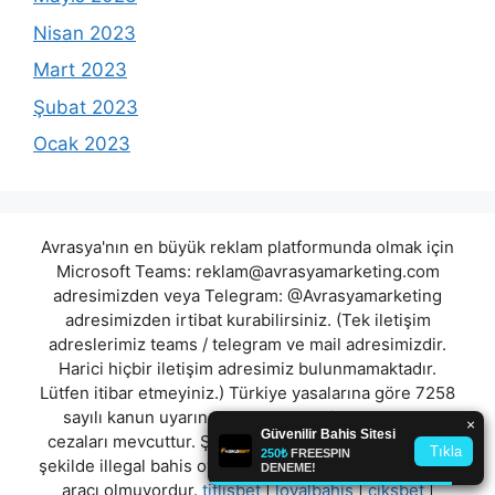
Nisan 2023
Mart 2023
Şubat 2023
Ocak 2023
Avrasya'nın en büyük reklam platformunda olmak için
Microsoft Teams:
reklam@avrasyamarketing.com
adresimizden veya Telegram: @Avrasyamarketing
adresimizden irtibat kurabilirsiniz. (Tek iletişim
adreslerimiz teams / telegram ve mail adresimizdir.
Harici hiçbir iletişim adresimiz bulunmamaktadır.
Lütfen itibar etmeyiniz.) Türkiye yasalarına göre 7258
sayılı kanun uyarınca yasa dışı bahis oynamanın
cezaları mevcuttur. Şu an bulunduğunuz site hiç bir
şekilde illegal bahis oyunları oynatmıyor ve oynamaya
aracı olmuyordur.
tiflisbet
|
loyalbahis
|
ciksbet
|