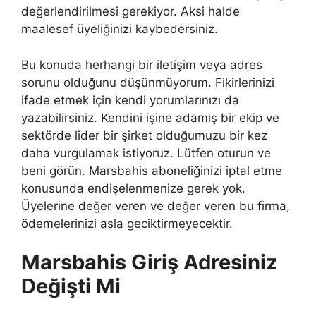
değerlendirilmesi gerekiyor. Aksi halde
maalesef üyeliğinizi kaybedersiniz.
Bu konuda herhangi bir iletişim veya adres
sorunu olduğunu düşünmüyorum. Fikirlerinizi
ifade etmek için kendi yorumlarınızı da
yazabilirsiniz. Kendini işine adamış bir ekip ve
sektörde lider bir şirket olduğumuzu bir kez
daha vurgulamak istiyoruz. Lütfen oturun ve
beni görün. Marsbahis aboneliğinizi iptal etme
konusunda endişelenmenize gerek yok.
Üyelerine değer veren ve değer veren bu firma,
ödemelerinizi asla geciktirmeyecektir.
Marsbahis Giriş Adresiniz
Değişti Mi