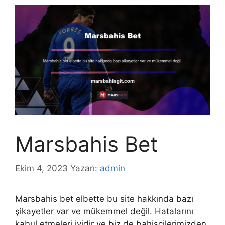
Marsbahis Bet
Ekim 4, 2023
Yazarı:
admin
Marsbahis bet elbette bu site hakkında bazı
şikayetler var ve mükemmel değil. Hatalarını
kabul etmeleri iyidir ve biz de bahisçilerimizden