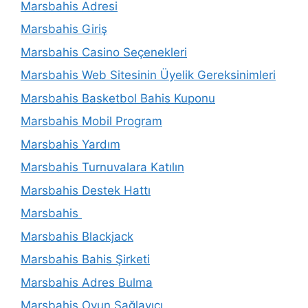
Marsbahis Adresi
Marsbahis Giriş
Marsbahis Casino Seçenekleri
Marsbahis Web Sitesinin Üyelik Gereksinimleri
Marsbahis Basketbol Bahis Kuponu
Marsbahis Mobil Program
Marsbahis Yardım
Marsbahis Turnuvalara Katılın
Marsbahis Destek Hattı
Marsbahis
Marsbahis Blackjack
Marsbahis Bahis Şirketi
Marsbahis Adres Bulma
Marsbahis Oyun Sağlayıcı