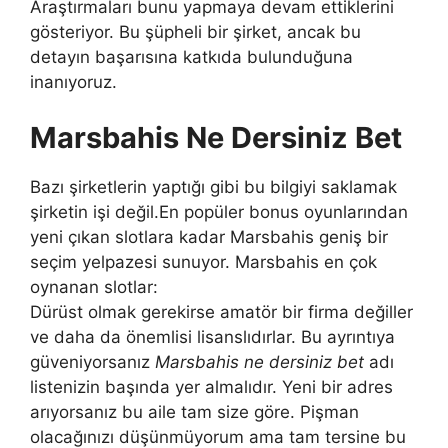
Araştırmaları bunu yapmaya devam ettiklerini
gösteriyor. Bu şüpheli bir şirket, ancak bu
detayın başarısına katkıda bulunduğuna
inanıyoruz.
Marsbahis Ne Dersiniz Bet
Bazı şirketlerin yaptığı gibi bu bilgiyi saklamak
şirketin işi değil.En popüler bonus oyunlarından
yeni çıkan slotlara kadar Marsbahis geniş bir
seçim yelpazesi sunuyor. Marsbahis en çok
oynanan slotlar:
Dürüst olmak gerekirse amatör bir firma değiller
ve daha da önemlisi lisanslıdırlar. Bu ayrıntıya
güveniyorsanız
Marsbahis ne dersiniz bet
adı
listenizin başında yer almalıdır. Yeni bir adres
arıyorsanız bu aile tam size göre. Pişman
olacağınızı düşünmüyorum ama tam tersine bu