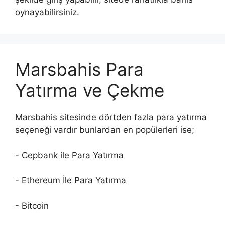
oynayabilirsiniz.
Marsbahis Para
Yatırma ve Çekme
Marsbahis sitesinde dörtden fazla para yatırma
seçeneği vardır bunlardan en popülerleri ise;
- Cepbank ile Para Yatırma
- Ethereum İle Para Yatırma
- Bitcoin