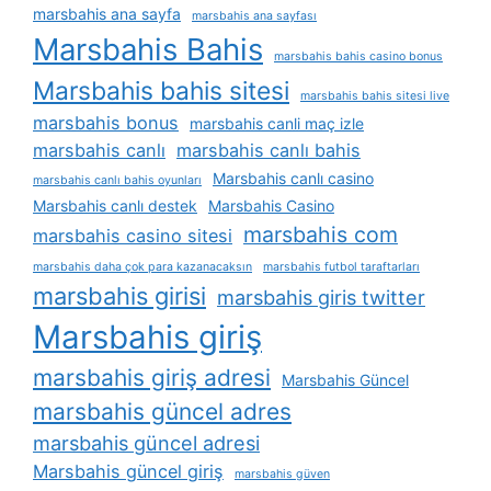
marsbahis ana sayfa
marsbahis ana sayfası
Marsbahis Bahis
marsbahis bahis casino bonus
Marsbahis bahis sitesi
marsbahis bahis sitesi live
marsbahis bonus
marsbahis canli maç izle
marsbahis canlı
marsbahis canlı bahis
Marsbahis canlı casino
marsbahis canlı bahis oyunları
Marsbahis canlı destek
Marsbahis Casino
marsbahis com
marsbahis casino sitesi
marsbahis daha çok para kazanacaksın
marsbahis futbol taraftarları
marsbahis girisi
marsbahis giris twitter
Marsbahis giriş
marsbahis giriş adresi
Marsbahis Güncel
marsbahis güncel adres
marsbahis güncel adresi
Marsbahis güncel giriş
marsbahis güven