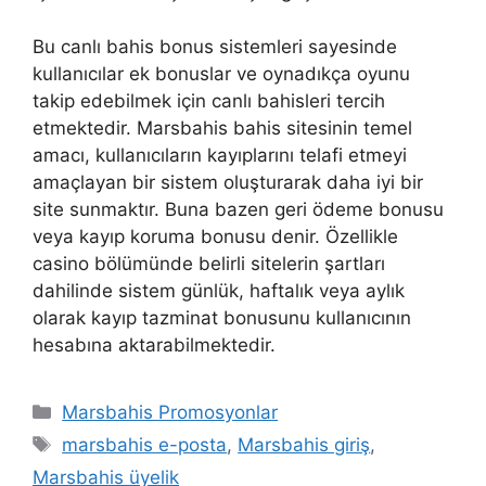
Bu canlı bahis bonus sistemleri sayesinde
kullanıcılar ek bonuslar ve oynadıkça oyunu
takip edebilmek için canlı bahisleri tercih
etmektedir. Marsbahis bahis sitesinin temel
amacı, kullanıcıların kayıplarını telafi etmeyi
amaçlayan bir sistem oluşturarak daha iyi bir
site sunmaktır. Buna bazen geri ödeme bonusu
veya kayıp koruma bonusu denir. Özellikle
casino bölümünde belirli sitelerin şartları
dahilinde sistem günlük, haftalık veya aylık
olarak kayıp tazminat bonusunu kullanıcının
hesabına aktarabilmektedir.
Kategoriler
Marsbahis Promosyonlar
Etiketler
marsbahis e-posta
,
Marsbahis giriş
,
Marsbahis üyelik