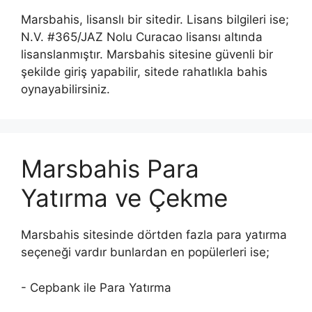
Marsbahis, lisanslı bir sitedir. Lisans bilgileri ise;
N.V. #365/JAZ Nolu Curacao lisansı altında
lisanslanmıştır. Marsbahis sitesine güvenli bir
şekilde giriş yapabilir, sitede rahatlıkla bahis
oynayabilirsiniz.
Marsbahis Para
Yatırma ve Çekme
Marsbahis sitesinde dörtden fazla para yatırma
seçeneği vardır bunlardan en popülerleri ise;
- Cepbank ile Para Yatırma