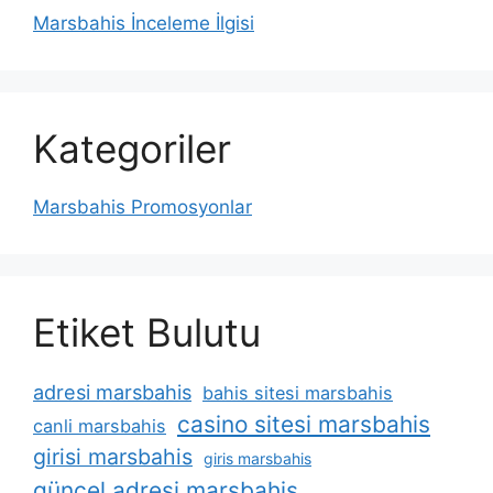
Marsbahis İnceleme İlgisi
Kategoriler
Marsbahis Promosyonlar
Etiket Bulutu
adresi marsbahis
bahis sitesi marsbahis
casino sitesi marsbahis
canli marsbahis
girisi marsbahis
giris marsbahis
güncel adresi marsbahis