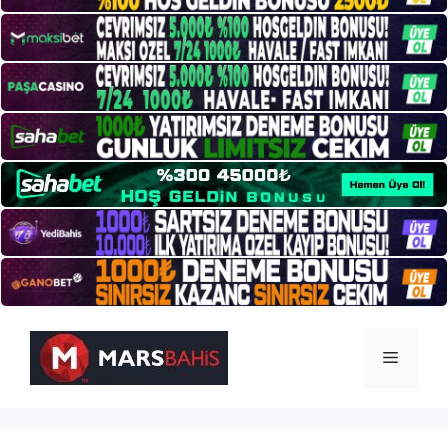
İçeriğe
atla
Menü