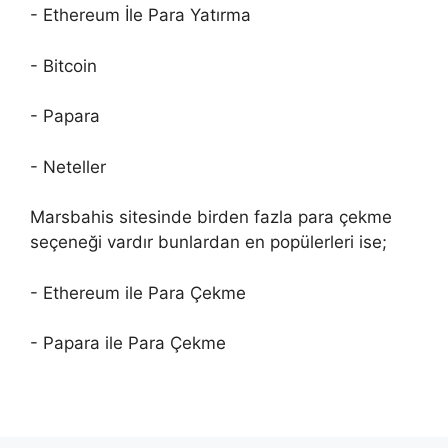
- Ethereum İle Para Yatırma
- Bitcoin
- Papara
- Neteller
Marsbahis sitesinde birden fazla para çekme
seçeneği vardır bunlardan en popülerleri ise;
- Ethereum ile Para Çekme
- Papara ile Para Çekme