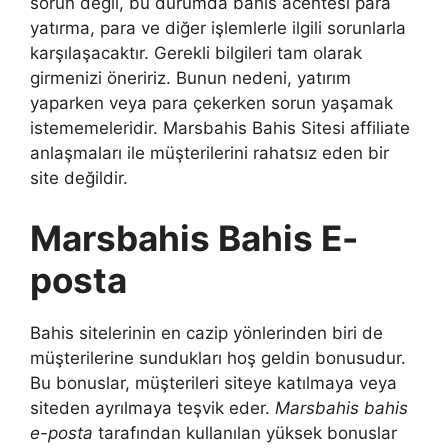
sorun değil, bu durumda bahis acentesi para
yatırma, para ve diğer işlemlerle ilgili sorunlarla
karşılaşacaktır. Gerekli bilgileri tam olarak
girmenizi öneririz. Bunun nedeni, yatırım
yaparken veya para çekerken sorun yaşamak
istememeleridir. Marsbahis Bahis Sitesi affiliate
anlaşmaları ile müşterilerini rahatsız eden bir
site değildir.
Marsbahis Bahis E-
posta
Bahis sitelerinin en cazip yönlerinden biri de
müşterilerine sundukları hoş geldin bonusudur.
Bu bonuslar, müşterileri siteye katılmaya veya
siteden ayrılmaya teşvik eder.
Marsbahis bahis
e-posta
tarafından kullanılan yüksek bonuslar