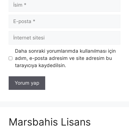
İsim
E-
posta
İnternet
sitesi
Daha sonraki yorumlarımda kullanılması için
adım, e-posta adresim ve site adresim bu
tarayıcıya kaydedilsin.
Marsbahis Lisans