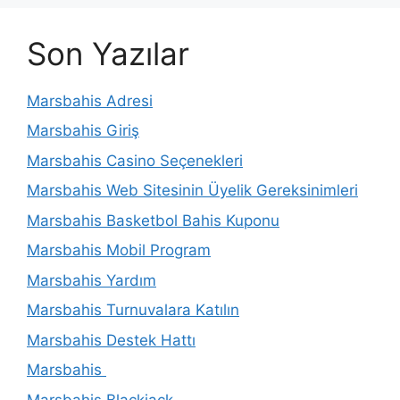
Son Yazılar
Marsbahis Adresi
Marsbahis Giriş
Marsbahis Casino Seçenekleri
Marsbahis Web Sitesinin Üyelik Gereksinimleri
Marsbahis Basketbol Bahis Kuponu
Marsbahis Mobil Program
Marsbahis Yardım
Marsbahis Turnuvalara Katılın
Marsbahis Destek Hattı
Marsbahis
Marsbahis Blackjack