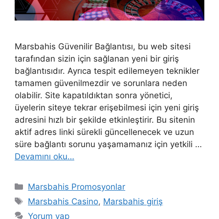
Marsbahis Güvenilir Bağlantısı, bu web sitesi
tarafından sizin için sağlanan yeni bir giriş
bağlantısıdır. Ayrıca tespit edilemeyen teknikler
tamamen güvenilmezdir ve sorunlara neden
olabilir. Site kapatıldıktan sonra yönetici,
üyelerin siteye tekrar erişebilmesi için yeni giriş
adresini hızlı bir şekilde etkinleştirir. Bu sitenin
aktif adres linki sürekli güncellenecek ve uzun
süre bağlantı sorunu yaşamamanız için yetkili …
Devamını oku…
Kategoriler
Marsbahis Promosyonlar
Etiketler
Marsbahis Casino
,
Marsbahis giriş
Yorum yap