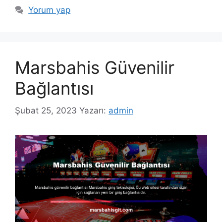
Yorum yap
Marsbahis Güvenilir
Bağlantısı
Şubat 25, 2023
Yazarı:
admin