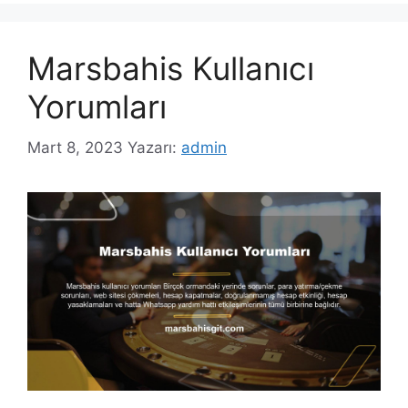
Marsbahis Kullanıcı
Yorumları
Mart 8, 2023
Yazarı:
admin