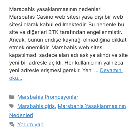
Marsbahis yasaklanmasının nedenleri
Marsbahis Casino web sitesi yasa dışı bir web
sitesi olarak kabul edilmektedir. Bu nedenle bu
site ve diğerleri BTK tarafından engellenmiştir.
Ancak, bunun endişe kaynağı olmadığına dikkat
etmek önemlidir. Marsbahis web sitesi
kapatılmadı sadece alan adı askıya alındı ​​ve site
yeni bir adresle açıldı. Her kullanıcının yalnızca
yeni adresle erişmesi gerekir. Yeni …
Devamını
oku…
Kategoriler
Marsbahis Promosyonlar
Etiketler
Marsbahis giriş
,
Marsbahis Yasaklanmasının
Nedenleri
Yorum yap