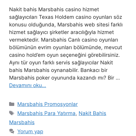
Nakit bahis Marsbahis casino hizmet
sağlayıcıları Texas Holdem casino oyunları söz
konusu olduğunda, Marsbahis web sitesi farklı
hizmet sağlayıcı şirketler aracılığıyla hizmet
vermektedir. Marsbahis Canlı casino oyunları
bölümünün evrim oyunları bölümünde, mevcut
casino hold’em oyun seçeneğini görebilirsiniz.
Aynı tür oyun farklı servis sağlayıcılar Nakit
bahis Marsbahis oynanabilir. Bankacı bir
Marsbahis poker oyununda kazandı mı? Bir …
Devamını oku…
Kategoriler
Marsbahis Promosyonlar
Etiketler
Marsbahis Para Yatırma
,
Nakit Bahis
Marsbahis
Yorum yap