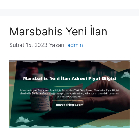
Marsbahis Yeni İlan
Şubat 15, 2023
Yazarı:
admin