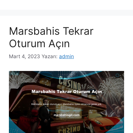
Marsbahis Tekrar
Oturum Açın
Mart 4, 2023
Yazarı:
admin