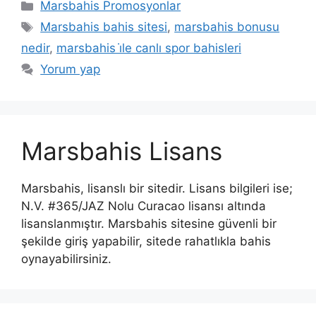
Kategoriler
Marsbahis Promosyonlar
Etiketler
Marsbahis bahis sitesi
,
marsbahis bonusu
nedir
,
marsbahis i̇le canlı spor bahisleri
Yorum yap
Marsbahis Lisans
Marsbahis, lisanslı bir sitedir. Lisans bilgileri ise;
N.V. #365/JAZ Nolu Curacao lisansı altında
lisanslanmıştır. Marsbahis sitesine güvenli bir
şekilde giriş yapabilir, sitede rahatlıkla bahis
oynayabilirsiniz.