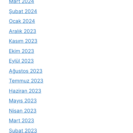
Mart 2024
Şubat 2024
Ocak 2024
Aralık 2023
Kasım 2023
Ekim 2023
Eylül 2023
Ağustos 2023
Temmuz 2023
Haziran 2023
Mayıs 2023
Nisan 2023
Mart 2023
Şubat 2023