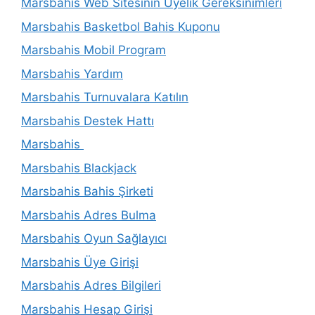
Marsbahis Web Sitesinin Üyelik Gereksinimleri
Marsbahis Basketbol Bahis Kuponu
Marsbahis Mobil Program
Marsbahis Yardım
Marsbahis Turnuvalara Katılın
Marsbahis Destek Hattı
Marsbahis
Marsbahis Blackjack
Marsbahis Bahis Şirketi
Marsbahis Adres Bulma
Marsbahis Oyun Sağlayıcı
Marsbahis Üye Girişi
Marsbahis Adres Bilgileri
Marsbahis Hesap Girişi