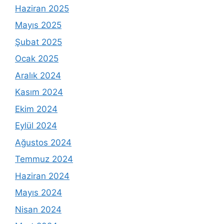
Haziran 2025
Mayıs 2025
Şubat 2025
Ocak 2025
Aralık 2024
Kasım 2024
Ekim 2024
Eylül 2024
Ağustos 2024
Temmuz 2024
Haziran 2024
Mayıs 2024
Nisan 2024