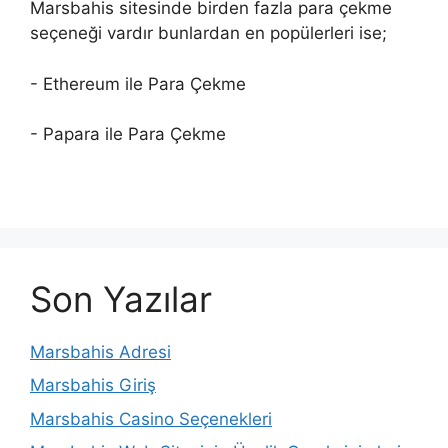
Marsbahis sitesinde birden fazla para çekme
seçeneği vardır bunlardan en popülerleri ise;
- Ethereum ile Para Çekme
- Papara ile Para Çekme
Son Yazılar
Marsbahis Adresi
Marsbahis Giriş
Marsbahis Casino Seçenekleri