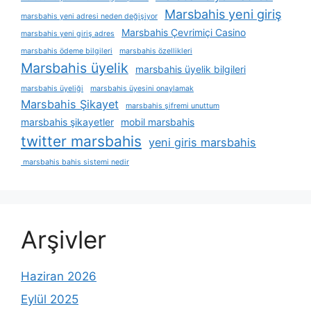
Marsbahis yeni giriş
marsbahis yeni adresi neden değişiyor
Marsbahis Çevrimiçi Casino
marsbahis yeni giriş adres
marsbahis ödeme bilgileri
marsbahis özellikleri
Marsbahis üyelik
marsbahis üyelik bilgileri
marsbahis üyeliği
marsbahis üyesini onaylamak
Marsbahis Şikayet
marsbahis şifremi unuttum
marsbahis şikayetler
mobil marsbahis
twitter marsbahis
yeni giris marsbahis
marsbahis bahis sistemi nedir
Arşivler
Haziran 2026
Eylül 2025