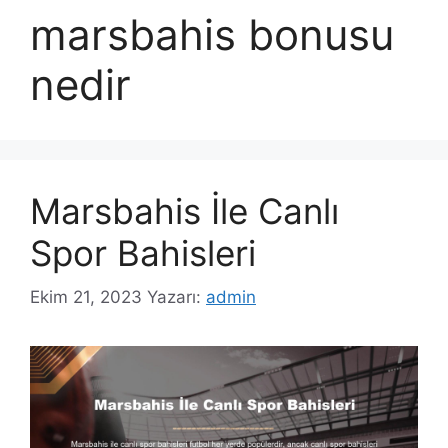
marsbahis bonusu
nedir
Marsbahis İle Canlı
Spor Bahisleri
Ekim 21, 2023
Yazarı:
admin