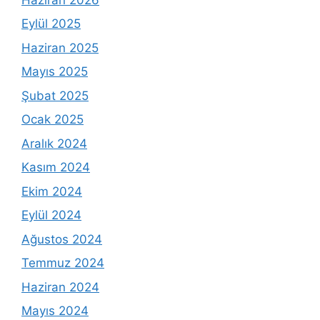
Eylül 2025
Haziran 2025
Mayıs 2025
Şubat 2025
Ocak 2025
Aralık 2024
Kasım 2024
Ekim 2024
Eylül 2024
Ağustos 2024
Temmuz 2024
Haziran 2024
Mayıs 2024