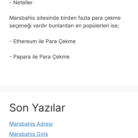
- Neteller
Marsbahis sitesinde birden fazla para çekme
seçeneği vardır bunlardan en popülerleri ise;
- Ethereum ile Para Çekme
- Papara ile Para Çekme
Son Yazılar
Marsbahis Adresi
Marsbahis Giriş