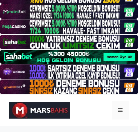
İçeriğe
atla
Menü