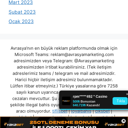
Mart 2023
Şubat 2023
Ocak 2023
Avrasya'nın en büyük reklam platformunda olmak için
Microsoft Teams:
reklam@avrasyamarketing.com
adresimizden veya Telegram: @Avrasyamarketing
adresimizden irtibat kurabilirsiniz. (Tek iletişim
adreslerimiz teams / telegram ve mail adresimizdir.
Harici hiçbir iletişim adresimiz bulunmamaktadır.
Lütfen itibar etmeyiniz.) Türkiye yasalarına göre 7258
sayılı kanun uyarınca yasa dışı bahis oynamanın
cezaları mevcuttur. Şu an bulunduğunuz site hiç bir
şekilde illegal bahis oyunları oynatmıyor ve oynamaya
aracı olmuyordur.
tiflisbet
|
loyalbahis
|
ciksbet
|
moldebet
|
maxroyalcasino
|
kulvarbet
|
sportsbet
|
×
betikent