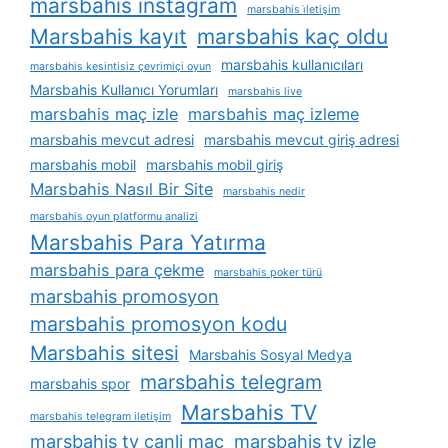
marsbahis instagram
marsbahis i̇letişim
Marsbahis kayıt
marsbahis kaç oldu
marsbahis kullanıcıları
marsbahis kesintisiz çevrimiçi oyun
Marsbahis Kullanıcı Yorumları
marsbahis live
marsbahis maç izle
marsbahis maç izleme
marsbahis mevcut adresi
marsbahis mevcut giriş adresi
marsbahis mobil
marsbahis mobil giriş
Marsbahis Nasıl Bir Site
marsbahis nedir
marsbahis oyun platformu analizi
Marsbahis Para Yatırma
marsbahis para çekme
marsbahis poker türü
marsbahis promosyon
marsbahis promosyon kodu
Marsbahis sitesi
Marsbahis Sosyal Medya
marsbahis telegram
marsbahis spor
Marsbahis TV
marsbahis telegram iletişim
marsbahis tv canli maç
marsbahis tv izle