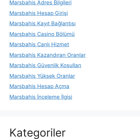
Marsbahis Adres Bilgileri
Marsbahis Hesap Girişi
Marsbahis Kayıt Bağlantısı
Marsbahis Casino Bölümü
Marsbahis Canlı Hizmet
Marsbahis Kazandıran Oranlar
Marsbahis Güvenlik Koşulları
Marsbahis Yüksek Oranlar
Marsbahis Hesap Açma
Marsbahis İnceleme İlgisi
Kategoriler