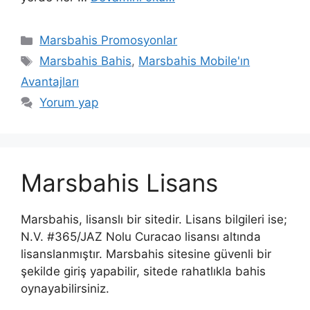
Kategoriler
Marsbahis Promosyonlar
Etiketler
Marsbahis Bahis
,
Marsbahis Mobile'ın
Avantajları
Yorum yap
Marsbahis Lisans
Marsbahis, lisanslı bir sitedir. Lisans bilgileri ise;
N.V. #365/JAZ Nolu Curacao lisansı altında
lisanslanmıştır. Marsbahis sitesine güvenli bir
şekilde giriş yapabilir, sitede rahatlıkla bahis
oynayabilirsiniz.