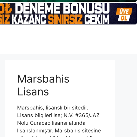
Marsbahis
Lisans
Marsbahis, lisanslı bir sitedir.
Lisans bilgileri ise; N.V. #365/JAZ
Nolu Curacao lisansı altında
lisanslanmıştır. Marsbahis sitesine