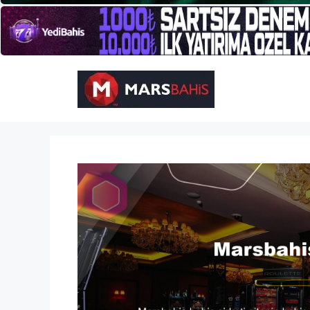
İçeriğe
atla