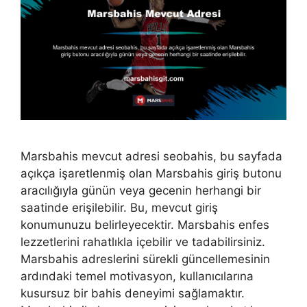
Marsbahis mevcut adresi seobahis, bu sayfada
açıkça işaretlenmiş olan Marsbahis giriş butonu
aracılığıyla günün veya gecenin herhangi bir
saatinde erişilebilir. Bu, mevcut giriş
konumunuzu belirleyecektir. Marsbahis enfes
lezzetlerini rahatlıkla içebilir ve tadabilirsiniz.
Marsbahis adreslerini sürekli güncellemesinin
ardındaki temel motivasyon, kullanıcılarına
kusursuz bir bahis deneyimi sağlamaktır.