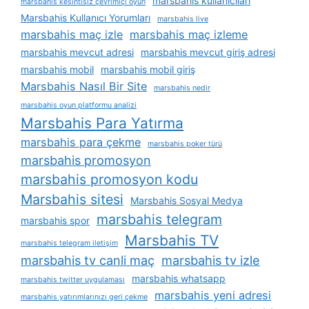
marsbahis kullanıcıları
marsbahis kesintisiz çevrimiçi oyun
Marsbahis Kullanıcı Yorumları
marsbahis live
marsbahis maç izle
marsbahis maç izleme
marsbahis mevcut adresi
marsbahis mevcut giriş adresi
marsbahis mobil
marsbahis mobil giriş
Marsbahis Nasıl Bir Site
marsbahis nedir
marsbahis oyun platformu analizi
Marsbahis Para Yatırma
marsbahis para çekme
marsbahis poker türü
marsbahis promosyon
marsbahis promosyon kodu
Marsbahis sitesi
Marsbahis Sosyal Medya
marsbahis telegram
marsbahis spor
Marsbahis TV
marsbahis telegram iletişim
marsbahis tv canli maç
marsbahis tv izle
marsbahis whatsapp
marsbahis twitter uygulaması
marsbahis yeni adresi
marsbahis yatırımlarınızı geri çekme