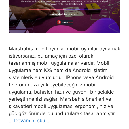
Marsbahis mobil oyunlar mobil oyunlar oynamak
istiyorsanız, bu amaç için özel olarak
tasarlanmış mobil uygulamalar vardır. Mobil
uygulama hem iOS hem de Android işletim
sistemleriyle uyumludur. İPhone veya Android
telefonunuza yükleyebileceğiniz mobil
uygulama, bahisleri hızlı ve güvenli bir şekilde
yerleştirmenizi sağlar. Marsbahis önerileri ve
şikayetleri mobil uygulaması ergonomi, hız ve
güç göz önünde bulundurularak tasarlanmıştır.
…
Devamını oku…