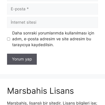
E-
posta
İnternet
sitesi
Daha sonraki yorumlarımda kullanılması için
adım, e-posta adresim ve site adresim bu
tarayıcıya kaydedilsin.
Marsbahis Lisans
Marsbahis, lisanslı bir sitedir. Lisans bilgileri ise;