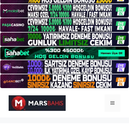
İçeriğe
atla
Menü