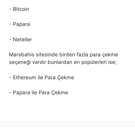
- Bitcoin
- Papara
- Neteller
Marsbahis sitesinde birden fazla para çekme
seçeneği vardır bunlardan en popülerleri ise;
- Ethereum ile Para Çekme
- Papara ile Para Çekme