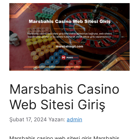
Marsbahis Casino
Web Sitesi Giriş
Şubat 17, 2024
Yazarı:
admin
Marsbahis casino web sitesi giriş Marsbahis