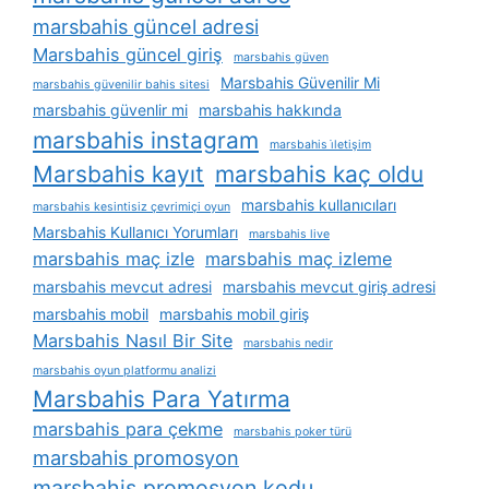
marsbahis güncel adresi
Marsbahis güncel giriş
marsbahis güven
Marsbahis Güvenilir Mi
marsbahis güvenilir bahis sitesi
marsbahis güvenlir mi
marsbahis hakkında
marsbahis instagram
marsbahis i̇letişim
Marsbahis kayıt
marsbahis kaç oldu
marsbahis kullanıcıları
marsbahis kesintisiz çevrimiçi oyun
Marsbahis Kullanıcı Yorumları
marsbahis live
marsbahis maç izle
marsbahis maç izleme
marsbahis mevcut adresi
marsbahis mevcut giriş adresi
marsbahis mobil
marsbahis mobil giriş
Marsbahis Nasıl Bir Site
marsbahis nedir
marsbahis oyun platformu analizi
Marsbahis Para Yatırma
marsbahis para çekme
marsbahis poker türü
marsbahis promosyon
marsbahis promosyon kodu