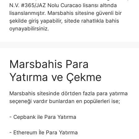
N.V. #365/JAZ Nolu Curacao lisansı altında
lisanslanmıştır. Marsbahis sitesine güvenli bir
şekilde giriş yapabilir, sitede rahatlıkla bahis
oynayabilirsiniz.
Marsbahis Para
Yatırma ve Çekme
Marsbahis sitesinde dörtden fazla para yatırma
seçeneği vardır bunlardan en popülerleri ise;
- Cepbank ile Para Yatırma
- Ethereum İle Para Yatırma