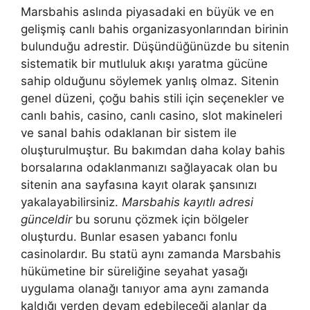
Marsbahis aslında piyasadaki en büyük ve en
gelişmiş canlı bahis organizasyonlarından birinin
bulunduğu adrestir. Düşündüğünüzde bu sitenin
sistematik bir mutluluk akışı yaratma gücüne
sahip olduğunu söylemek yanlış olmaz. Sitenin
genel düzeni, çoğu bahis stili için seçenekler ve
canlı bahis, casino, canlı casino, slot makineleri
ve sanal bahis odaklanan bir sistem ile
oluşturulmuştur. Bu bakımdan daha kolay bahis
borsalarına odaklanmanızı sağlayacak olan bu
sitenin ana sayfasına kayıt olarak şansınızı
yakalayabilirsiniz.
Marsbahis kayıtlı adresi
günceldir
bu sorunu çözmek için bölgeler
oluşturdu. Bunlar esasen yabancı fonlu
casinolardır. Bu statü aynı zamanda Marsbahis
hükümetine bir süreliğine seyahat yasağı
uygulama olanağı tanıyor ama aynı zamanda
kaldığı yerden devam edebileceği alanlar da