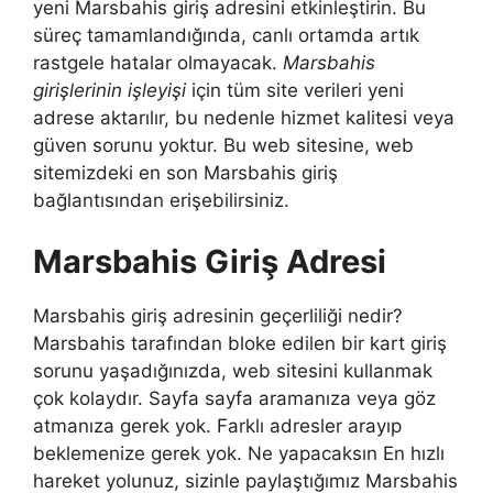
yeni Marsbahis giriş adresini etkinleştirin. Bu
süreç tamamlandığında, canlı ortamda artık
rastgele hatalar olmayacak.
Marsbahis
girişlerinin işleyişi
için tüm site verileri yeni
adrese aktarılır, bu nedenle hizmet kalitesi veya
güven sorunu yoktur. Bu web sitesine, web
sitemizdeki en son Marsbahis giriş
bağlantısından erişebilirsiniz.
Marsbahis Giriş Adresi
Marsbahis giriş adresinin geçerliliği nedir?
Marsbahis tarafından bloke edilen bir kart giriş
sorunu yaşadığınızda, web sitesini kullanmak
çok kolaydır. Sayfa sayfa aramanıza veya göz
atmanıza gerek yok. Farklı adresler arayıp
beklemenize gerek yok. Ne yapacaksın En hızlı
hareket yolunuz, sizinle paylaştığımız Marsbahis