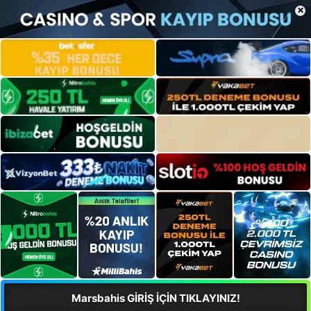
×
Marsbahis GİRİŞ İÇİN TIKLAYINIZ!