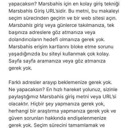
yapacaksın? Marsbahis için en kolay giriş tekniği
Marsbahis Giriş URL’sidir. Bu metni, bu makaleyi
seçim sürecinden geçirin ve bir web sitesi açın.
Marsbahis giriş
veya günlerce takılmanıza, tek
başınıza adreslere göz atmanıza veya
dolandırıcıların hedefi olmanıza gerek yok.
Marsbahis erişim kartlarını bloke etme sorunu
yaşadığınızda bu siteyi kullanmak çok kolay.
Sayfa sayfa aramanıza veya göz atmanıza
gerek yok.
Farklı adresler arayıp beklemenize gerek yok.
Ne yapacaksın? En hızlı hareket yolunuz, sizinle
paylaştığımız Marsbahis giriş metni veya URL’si
olacaktır. Hiçbir şey yapmanıza gerek yok,
herhangi bir araştırma yapmanıza gerek yok ve
güven sorunları hakkında endişelenmenize
gerek yok. Seçim sürecini tamamlamak ve