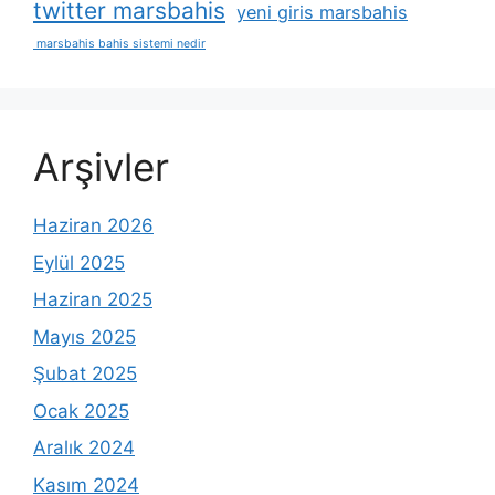
twitter marsbahis
yeni giris marsbahis
marsbahis bahis sistemi nedir
Arşivler
Haziran 2026
Eylül 2025
Haziran 2025
Mayıs 2025
Şubat 2025
Ocak 2025
Aralık 2024
Kasım 2024