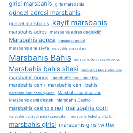
girisi marsbahis
giris marsbahis
güncel adresi marsbahis
kayit marsbahis
güncel marsbahis
marsbahis adres
marsbahis adres değişikliği
Marsbahis adresi
marsbahis analizi
marsbahis ana sayfa
marsbahis ana sayfası
Marsbahis Bahis
marsbahis bahis casino bonus
Marsbahis bahis sitesi
marsbahis bahis sitesi live
marsbahis bonus
marsbahis canli maç izle
marsbahis canlı
marsbahis canlı bahis
Marsbahis canlı casino
marsbahis canlı bahis oyunları
Marsbahis canlı destek
Marsbahis Casino
marsbahis com
marsbahis casino sitesi
marsbahis daha çok para kazanacaksın
marsbahis futbol taraftarları
marsbahis girisi
marsbahis giris twitter