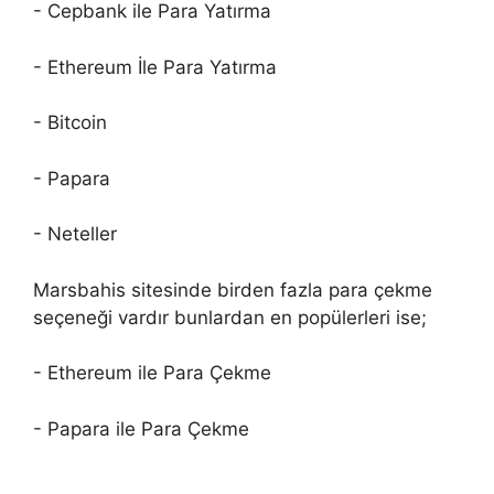
- Cepbank ile Para Yatırma
- Ethereum İle Para Yatırma
- Bitcoin
- Papara
- Neteller
Marsbahis sitesinde birden fazla para çekme
seçeneği vardır bunlardan en popülerleri ise;
- Ethereum ile Para Çekme
- Papara ile Para Çekme