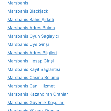
Marsbahis
Marsbahis Blackjack
Marsbahis Bahis Şirketi
Marsbahis Adres Bulma
Marsbahis Oyun Sağlayıcı
Marsbahis Üye Girişi
Marsbahis Adres Bilgileri
Marsbahis Hesap Girişi
Marsbahis Kayıt Bağlantısı
Marsbahis Casino Bölümü
Marsbahis Canlı Hizmet
Marsbahis Kazandıran Oranlar
Marsbahis Güvenlik Koşulları
Marsbahis Yüksek Oranlar