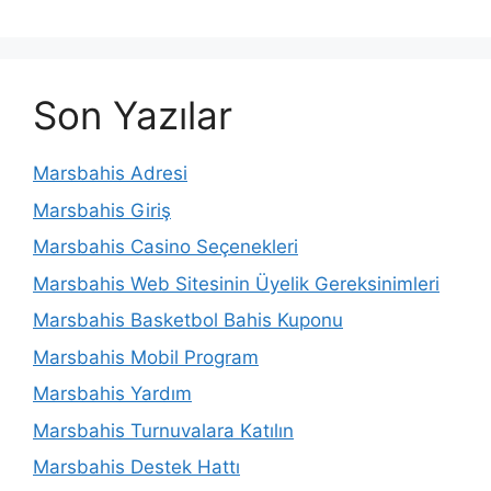
Son Yazılar
Marsbahis Adresi
Marsbahis Giriş
Marsbahis Casino Seçenekleri
Marsbahis Web Sitesinin Üyelik Gereksinimleri
Marsbahis Basketbol Bahis Kuponu
Marsbahis Mobil Program
Marsbahis Yardım
Marsbahis Turnuvalara Katılın
Marsbahis Destek Hattı