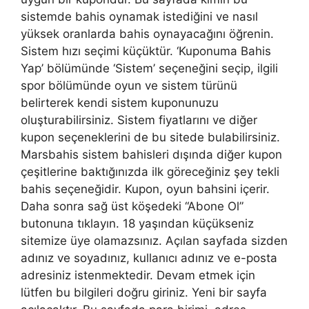
sistemde bahis oynamak istediğini ve nasıl
yüksek oranlarda bahis oynayacağını öğrenin.
Sistem hızı seçimi küçüktür. ‘Kuponuma Bahis
Yap’ bölümünde ‘Sistem’ seçeneğini seçip, ilgili
spor bölümünde oyun ve sistem türünü
belirterek kendi sistem kuponunuzu
oluşturabilirsiniz. Sistem fiyatlarını ve diğer
kupon seçeneklerini de bu sitede bulabilirsiniz.
Marsbahis sistem bahisleri dışında diğer kupon
çeşitlerine baktığınızda ilk göreceğiniz şey tekli
bahis seçeneğidir. Kupon, oyun bahsini içerir.
Daha sonra sağ üst köşedeki “Abone Ol”
butonuna tıklayın. 18 yaşından küçükseniz
sitemize üye olamazsınız. Açılan sayfada sizden
adınız ve soyadınız, kullanıcı adınız ve e-posta
adresiniz istenmektedir. Devam etmek için
lütfen bu bilgileri doğru giriniz. Yeni bir sayfa