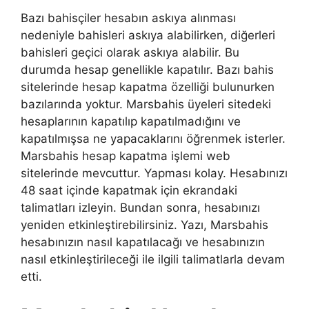
Bazı bahisçiler hesabın askıya alınması
nedeniyle bahisleri askıya alabilirken, diğerleri
bahisleri geçici olarak askıya alabilir. Bu
durumda hesap genellikle kapatılır. Bazı bahis
sitelerinde hesap kapatma özelliği bulunurken
bazılarında yoktur. Marsbahis üyeleri sitedeki
hesaplarının kapatılıp kapatılmadığını ve
kapatılmışsa ne yapacaklarını öğrenmek isterler.
Marsbahis hesap kapatma işlemi web
sitelerinde mevcuttur. Yapması kolay. Hesabınızı
48 saat içinde kapatmak için ekrandaki
talimatları izleyin. Bundan sonra, hesabınızı
yeniden etkinleştirebilirsiniz. Yazı, Marsbahis
hesabınızın nasıl kapatılacağı ve hesabınızın
nasıl etkinleştirileceği ile ilgili talimatlarla devam
etti.