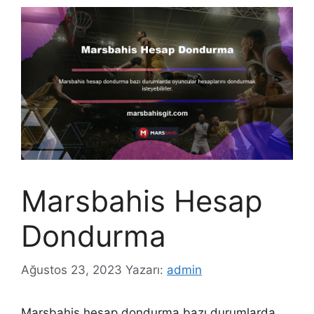
Marsbahis Hesap
Dondurma
Ağustos 23, 2023
Yazarı:
admin
Marsbahis hesap dondurma bazı durumlarda