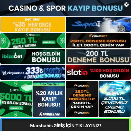
×
Marsbahis GİRİŞ İÇİN TIKLAYINIZ!