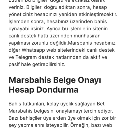
veriniz. Bilgileri doğruladıktan sonra, hesap
yöneticiniz hesabınızı yeniden etkinleştirecektir.
İşlemden sonra, hesabınız üzerinden bahis
oynayabilirsiniz. Ayrıca bu işlemlerin sitenin
canlı destek hattı üzerinden münhasıran
yapılması zorunlu değildir.Marsbahis hesabınızı
diğer Whatsapp web sitelerindeki canlı destek
ve Telegram destek hatlarından da aktif ve
pasif hale getirebilirsiniz.
Marsbahis Belge Onayı
Hesap Dondurma
Bahis tutkunları, kolay üyelik sağlayan Bet
Marsbahis belgesini onaylamayı tercih ediyor.
Bazı bahisçiler üyelerden üye olmak için zor bir
şey yapmalarını isteyebilir. Örneğin, bazı web