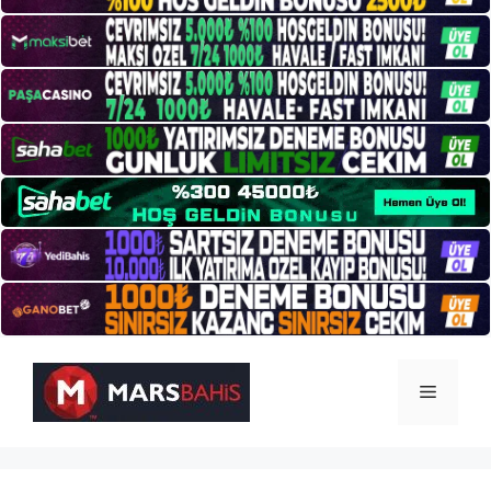
İçeriğe
atla
Menü