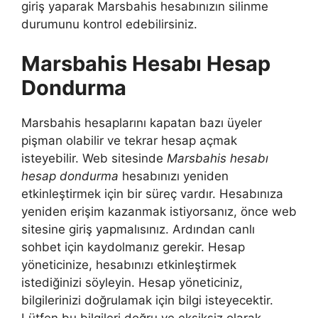
giriş yaparak Marsbahis hesabınızın silinme
durumunu kontrol edebilirsiniz.
Marsbahis Hesabı Hesap
Dondurma
Marsbahis hesaplarını kapatan bazı üyeler
pişman olabilir ve tekrar hesap açmak
isteyebilir. Web sitesinde
Marsbahis hesabı
hesap dondurma
hesabınızı yeniden
etkinleştirmek için bir süreç vardır. Hesabınıza
yeniden erişim kazanmak istiyorsanız, önce web
sitesine giriş yapmalısınız. Ardından canlı
sohbet için kaydolmanız gerekir. Hesap
yöneticinize, hesabınızı etkinleştirmek
istediğinizi söyleyin. Hesap yöneticiniz,
bilgilerinizi doğrulamak için bilgi isteyecektir.
Lütfen bu bilgileri doğru ve eksiksiz olarak