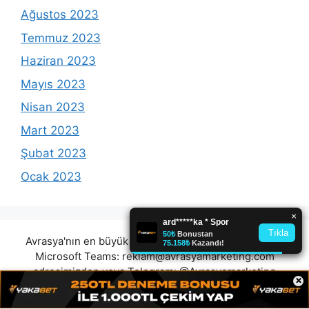
Ağustos 2023
Temmuz 2023
Haziran 2023
Mayıs 2023
Nisan 2023
Mart 2023
Şubat 2023
Ocak 2023
Avrasya'nın en büyük reklam platformunda olmak için
Microsoft Teams:
reklam@avrasyamarketing.com
adresimizden veya Telegram: @Avrasyamarketing
×
adresimizden irtibat kurabilirsiniz. (Tek iletişim
adreslerimiz teams / telegram ve mail adresimizdir.