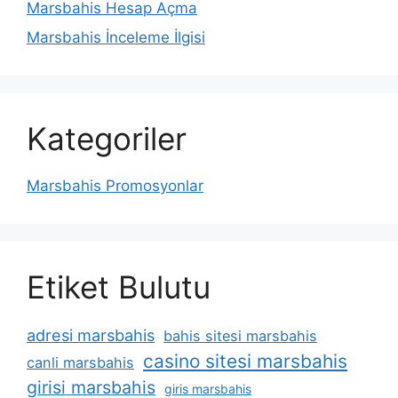
Marsbahis Hesap Açma
Marsbahis İnceleme İlgisi
Kategoriler
Marsbahis Promosyonlar
Etiket Bulutu
adresi marsbahis
bahis sitesi marsbahis
casino sitesi marsbahis
canli marsbahis
girisi marsbahis
giris marsbahis