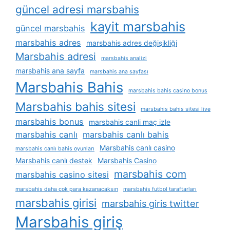
güncel adresi marsbahis
kayit marsbahis
güncel marsbahis
marsbahis adres
marsbahis adres değişikliği
Marsbahis adresi
marsbahis analizi
marsbahis ana sayfa
marsbahis ana sayfası
Marsbahis Bahis
marsbahis bahis casino bonus
Marsbahis bahis sitesi
marsbahis bahis sitesi live
marsbahis bonus
marsbahis canli maç izle
marsbahis canlı
marsbahis canlı bahis
Marsbahis canlı casino
marsbahis canlı bahis oyunları
Marsbahis canlı destek
Marsbahis Casino
marsbahis com
marsbahis casino sitesi
marsbahis daha çok para kazanacaksın
marsbahis futbol taraftarları
marsbahis girisi
marsbahis giris twitter
Marsbahis giriş