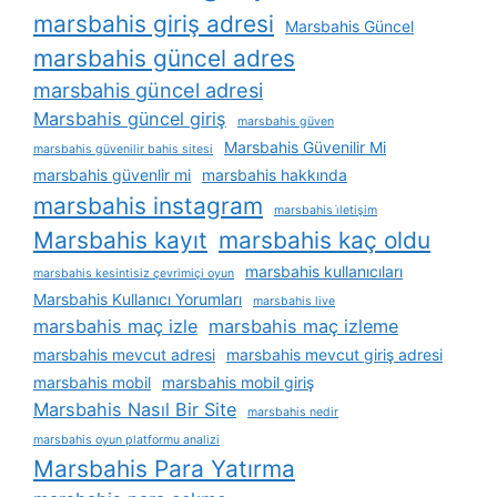
marsbahis giriş adresi
Marsbahis Güncel
marsbahis güncel adres
marsbahis güncel adresi
Marsbahis güncel giriş
marsbahis güven
Marsbahis Güvenilir Mi
marsbahis güvenilir bahis sitesi
marsbahis güvenlir mi
marsbahis hakkında
marsbahis instagram
marsbahis i̇letişim
Marsbahis kayıt
marsbahis kaç oldu
marsbahis kullanıcıları
marsbahis kesintisiz çevrimiçi oyun
Marsbahis Kullanıcı Yorumları
marsbahis live
marsbahis maç izle
marsbahis maç izleme
marsbahis mevcut adresi
marsbahis mevcut giriş adresi
marsbahis mobil
marsbahis mobil giriş
Marsbahis Nasıl Bir Site
marsbahis nedir
marsbahis oyun platformu analizi
Marsbahis Para Yatırma