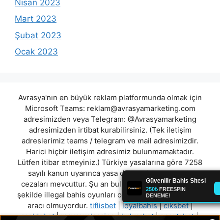
Nisan 2023
Mart 2023
Şubat 2023
Ocak 2023
Avrasya'nın en büyük reklam platformunda olmak için
Microsoft Teams:
reklam@avrasyamarketing.com
adresimizden veya Telegram: @Avrasyamarketing
adresimizden irtibat kurabilirsiniz. (Tek iletişim
adreslerimiz teams / telegram ve mail adresimizdir.
Harici hiçbir iletişim adresimiz bulunmamaktadır.
Lütfen itibar etmeyiniz.) Türkiye yasalarına göre 7258
sayılı kanun uyarınca yasa dışı bahis oynamanın
cezaları mevcuttur. Şu an bulunduğunuz site hiç bir
şekilde illegal bahis oyunları oynatmıyor ve oynamaya
aracı olmuyordur.
tiflisbet
|
loyalbahis
|
ciksbet
|
moldebet
|
maxroyalcasino
|
kulvarbet
|
sportsbet
|