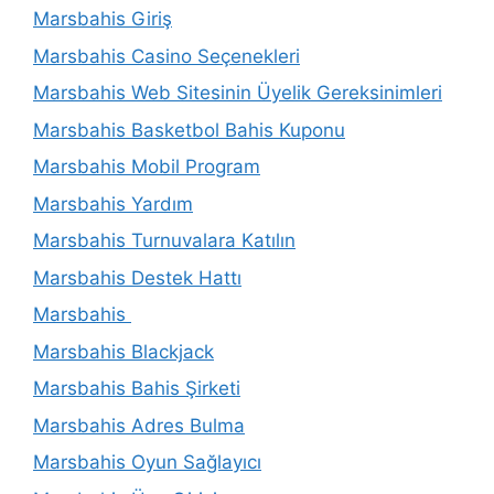
Marsbahis Giriş
Marsbahis Casino Seçenekleri
Marsbahis Web Sitesinin Üyelik Gereksinimleri
Marsbahis Basketbol Bahis Kuponu
Marsbahis Mobil Program
Marsbahis Yardım
Marsbahis Turnuvalara Katılın
Marsbahis Destek Hattı
Marsbahis
Marsbahis Blackjack
Marsbahis Bahis Şirketi
Marsbahis Adres Bulma
Marsbahis Oyun Sağlayıcı