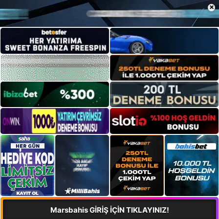
×
Marsbahis GİRİŞ İÇİN TIKLAYINIZ!