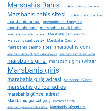
Marsbahis Bahis
marsbahis bahis casino bonus
Marsbahis bahis sitesi
marsbahis bahis sitesi live
marsbahis bonus
marsbahis canli maç izle
marsbahis canlı
marsbahis canlı bahis
Marsbahis canlı casino
marsbahis canlı bahis oyunları
Marsbahis canlı destek
Marsbahis Casino
marsbahis com
marsbahis casino sitesi
marsbahis daha çok para kazanacaksın
marsbahis futbol taraftarları
marsbahis girisi
marsbahis giris twitter
Marsbahis giriş
marsbahis giriş adresi
Marsbahis Güncel
marsbahis güncel adres
marsbahis güncel adresi
Marsbahis güncel giriş
marsbahis güven
Marsbahis Güvenilir Mi
marsbahis güvenilir bahis sitesi