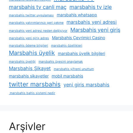
marsbahis tv canli maç
marsbahis tv izle
marsbahis whatsapp
marsbahis twitter uygulaması
marsbahis yeni adresi
marsbahis yatırımlarınızı geri çekme
Marsbahis yeni giriş
marsbahis yeni adresi neden değişiyor
Marsbahis Çevrimiçi Casino
marsbahis yeni giriş adres
marsbahis ödeme bilgileri
marsbahis özellikleri
Marsbahis üyelik
marsbahis üyelik bilgileri
marsbahis üyeliği
marsbahis üyesini onaylamak
Marsbahis Şikayet
marsbahis şifremi unuttum
marsbahis şikayetler
mobil marsbahis
twitter marsbahis
yeni giris marsbahis
marsbahis bahis sistemi nedir
Arşivler