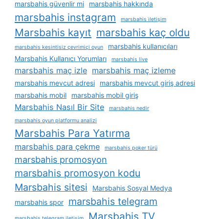
marsbahis güvenlir mi
marsbahis hakkında
marsbahis instagram
marsbahis i̇letişim
Marsbahis kayıt
marsbahis kaç oldu
marsbahis kullanıcıları
marsbahis kesintisiz çevrimiçi oyun
Marsbahis Kullanıcı Yorumları
marsbahis live
marsbahis maç izle
marsbahis maç izleme
marsbahis mevcut adresi
marsbahis mevcut giriş adresi
marsbahis mobil
marsbahis mobil giriş
Marsbahis Nasıl Bir Site
marsbahis nedir
marsbahis oyun platformu analizi
Marsbahis Para Yatırma
marsbahis para çekme
marsbahis poker türü
marsbahis promosyon
marsbahis promosyon kodu
Marsbahis sitesi
Marsbahis Sosyal Medya
marsbahis telegram
marsbahis spor
Marsbahis TV
marsbahis telegram iletişim