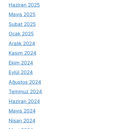
Haziran 2025
Mayıs 2025
Şubat 2025
Ocak 2025
Aralık 2024
Kasım 2024
Ekim 2024
Eylül 2024
Ağustos 2024
Temmuz 2024
Haziran 2024
Mayıs 2024
Nisan 2024