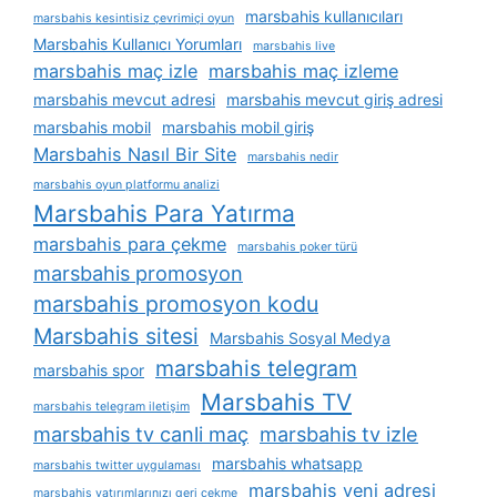
marsbahis kullanıcıları
marsbahis kesintisiz çevrimiçi oyun
Marsbahis Kullanıcı Yorumları
marsbahis live
marsbahis maç izle
marsbahis maç izleme
marsbahis mevcut adresi
marsbahis mevcut giriş adresi
marsbahis mobil
marsbahis mobil giriş
Marsbahis Nasıl Bir Site
marsbahis nedir
marsbahis oyun platformu analizi
Marsbahis Para Yatırma
marsbahis para çekme
marsbahis poker türü
marsbahis promosyon
marsbahis promosyon kodu
Marsbahis sitesi
Marsbahis Sosyal Medya
marsbahis telegram
marsbahis spor
Marsbahis TV
marsbahis telegram iletişim
marsbahis tv canli maç
marsbahis tv izle
marsbahis whatsapp
marsbahis twitter uygulaması
marsbahis yeni adresi
marsbahis yatırımlarınızı geri çekme