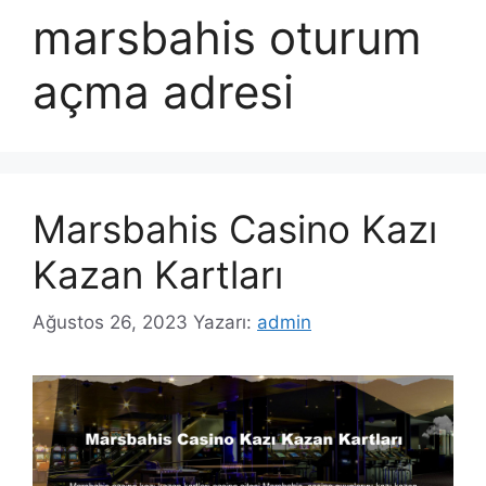
marsbahis oturum
açma adresi
Marsbahis Casino Kazı
Kazan Kartları
Ağustos 26, 2023
Yazarı:
admin