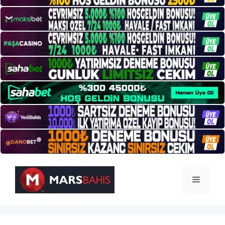
İçeriğe
atla
Menü