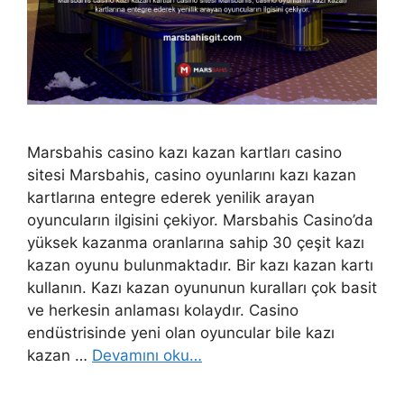
Marsbahis casino kazı kazan kartları casino
sitesi Marsbahis, casino oyunlarını kazı kazan
kartlarına entegre ederek yenilik arayan
oyuncuların ilgisini çekiyor. Marsbahis Casino’da
yüksek kazanma oranlarına sahip 30 çeşit kazı
kazan oyunu bulunmaktadır. Bir kazı kazan kartı
kullanın. Kazı kazan oyununun kuralları çok basit
ve herkesin anlaması kolaydır. Casino
endüstrisinde yeni olan oyuncular bile kazı
kazan …
Devamını oku…