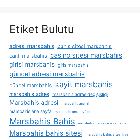
Etiket Bulutu
adresi marsbahis
bahis sitesi marsbahis
casino sitesi marsbahis
canli marsbahis
girisi marsbahis
giris marsbahis
güncel adresi marsbahis
kayit marsbahis
güncel marsbahis
marsbahis adres
marsbahis adres değişikliği
Marsbahis adresi
marsbahis analizi
marsbahis ana sayfa
marsbahis ana sayfası
Marsbahis Bahis
marsbahis bahis casino bonus
Marsbahis bahis sitesi
marsbahis bahis sitesi live