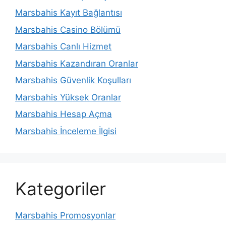
Marsbahis Kayıt Bağlantısı
Marsbahis Casino Bölümü
Marsbahis Canlı Hizmet
Marsbahis Kazandıran Oranlar
Marsbahis Güvenlik Koşulları
Marsbahis Yüksek Oranlar
Marsbahis Hesap Açma
Marsbahis İnceleme İlgisi
Kategoriler
Marsbahis Promosyonlar