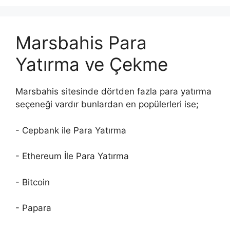
Marsbahis Para
Yatırma ve Çekme
Marsbahis sitesinde dörtden fazla para yatırma
seçeneği vardır bunlardan en popülerleri ise;
- Cepbank ile Para Yatırma
- Ethereum İle Para Yatırma
- Bitcoin
- Papara