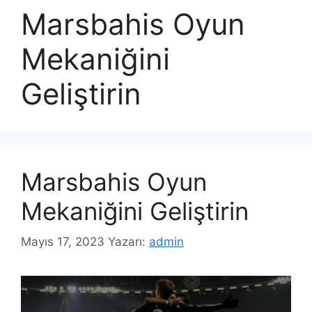
Marsbahis Oyun
Mekaniğini
Geliştirin
Marsbahis Oyun
Mekaniğini Geliştirin
Mayıs 17, 2023
Yazarı:
admin