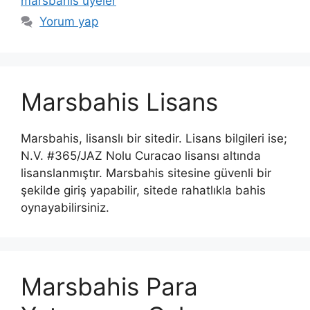
marsbahis üyeler
Yorum yap
Marsbahis Lisans
Marsbahis, lisanslı bir sitedir. Lisans bilgileri ise;
N.V. #365/JAZ Nolu Curacao lisansı altında
lisanslanmıştır. Marsbahis sitesine güvenli bir
şekilde giriş yapabilir, sitede rahatlıkla bahis
oynayabilirsiniz.
Marsbahis Para