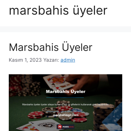
marsbahis üyeler
Marsbahis Üyeler
Kasım 1, 2023
Yazarı:
admin