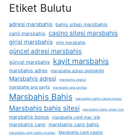
Etiket Bulutu
adresi marsbahis
bahis sitesi marsbahis
casino sitesi marsbahis
canli marsbahis
girisi marsbahis
giris marsbahis
güncel adresi marsbahis
kayit marsbahis
güncel marsbahis
marsbahis adres
marsbahis adres değişikliği
Marsbahis adresi
marsbahis analizi
marsbahis ana sayfa
marsbahis ana sayfası
Marsbahis Bahis
marsbahis bahis casino bonus
Marsbahis bahis sitesi
marsbahis bahis sitesi live
marsbahis bonus
marsbahis canli maç izle
marsbahis canlı
marsbahis canlı bahis
Marsbahis canlı casino
marsbahis canlı bahis oyunları