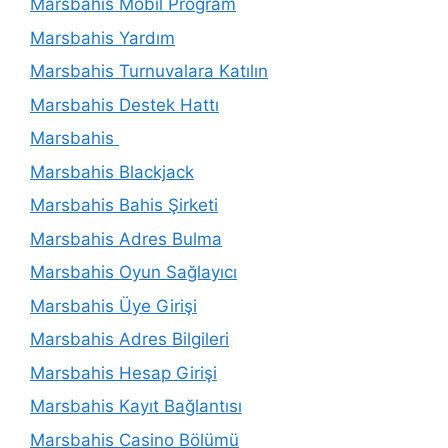
Marsbahis Mobil Program
Marsbahis Yardım
Marsbahis Turnuvalara Katılın
Marsbahis Destek Hattı
Marsbahis
Marsbahis Blackjack
Marsbahis Bahis Şirketi
Marsbahis Adres Bulma
Marsbahis Oyun Sağlayıcı
Marsbahis Üye Girişi
Marsbahis Adres Bilgileri
Marsbahis Hesap Girişi
Marsbahis Kayıt Bağlantısı
Marsbahis Casino Bölümü