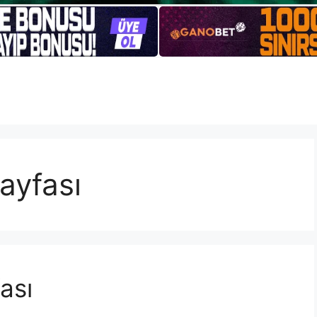
ayfası
ası