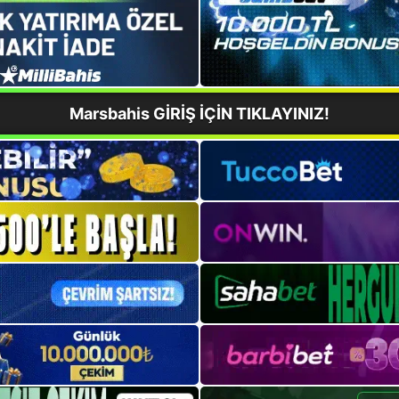
Marsbahis GİRİŞ İÇİN TIKLAYINIZ!