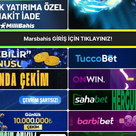
Marsbahis GİRİŞ İÇİN TIKLAYINIZ!