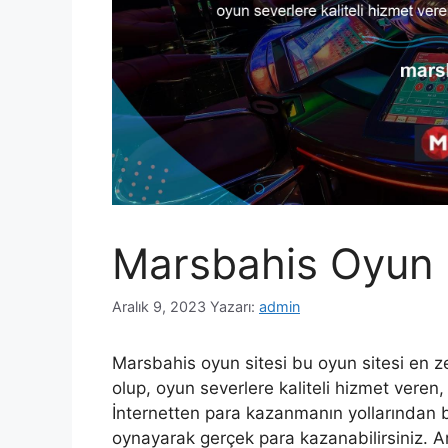
Marsbahis Oyun 
Aralık 9, 2023
Yazarı:
admin
Marsbahis oyun sitesi bu oyun sitesi en ze
olup, oyun severlere kaliteli hizmet veren, 
İnternetten para kazanmanın yollarından bi
oynayarak gerçek para kazanabilirsiniz. A