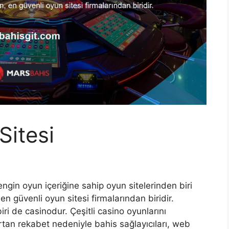
Sitesi
ngin oyun içeriğine sahip oyun sitelerinden biri
en güvenli oyun sitesi firmalarından biridir.
ri de casinodur. Çeşitli casino oyunlarını
rtan rekabet nedeniyle bahis sağlayıcıları, web