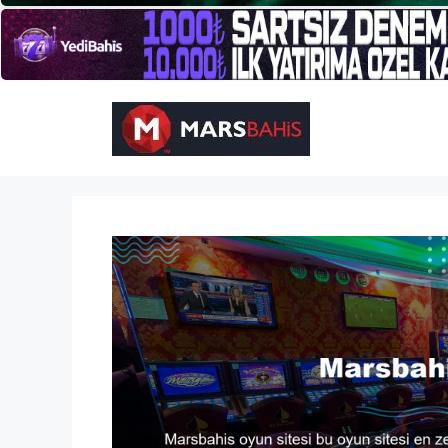
İçeriğe
atla